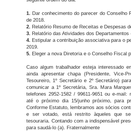
1.
Dar conhecimento do parecer do Conselho Fi
de 2018.
2.
Relatório Resumo de Receitas e Despesas de
3.
Relatório das Atividades dos Departamentos 
4.
Estipular a contribuição associativa para o p
2019.
5.
Eleger a nova Diretoria e o Conselho Fiscal 
Caso algum trabalhador esteja interessado em
ainda apresentar chapa (Presidente, Vice-Pre
Tesoureiro, 1º Secretário e 2º Secretário) par
comunicar a 1º Secretária, Sra. Mara Marqu
telefones 2952-1582 / 99611-9651 ou e-mail
até o próximo dia 15/junho próximo, para pro
Conforme Estatuto, lembramos aos sócios contri
e ser votado, está restrito àqueles que 
tesouraria.
Contando com a indispensável pres
para saudá-lo (a).
Fraternalmente